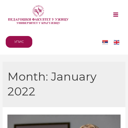
Skip
to
Mai
content
Me
УПИС
Month:
January
2022