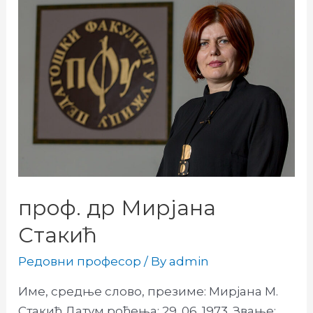
проф. др Мирјана
Стакић
Редовни професор
/ By
admin
Име, средње слово, презиме: Мирјана М.
Стакић Датум рођења: 29. 06. 1973. Звање: