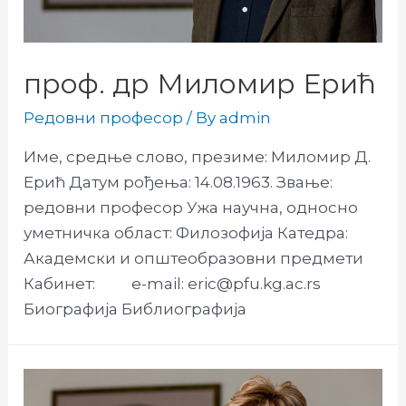
проф. др Миломир Ерић
Редовни професор
/ By
admin
Име, средње слово, презиме: Миломир Д.
Ерић Датум рођења: 14.08.1963. Звање:
редовни професор Ужа научна, односно
уметничка област: Филозофија Катедра:
Академски и општеобразовни предмети
Кабинет: e-mail: eric@pfu.kg.ac.rs
Биографија Библиографија