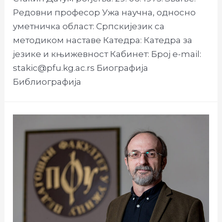
Редовни професор Ужа научна, односно
уметничка област: Српскијезик са
методиком наставе Катедра: Катедра за
језике и књижевност Кабинет: Број e-mail:
stakic@pfu.kg.ac.rs Биографија
Библиографија