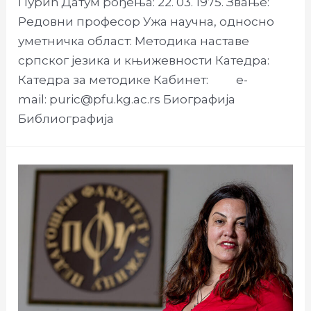
Пурић Датум рођења: 22. 03. 1975. Звање:
Редовни професор Ужа научна, односно
уметничка област: Методика наставе
српског језика и књижевности Катедра:
Катедра за методике Кабинет: e-
mail: puric@pfu.kg.ac.rs Биографија
Библиографија