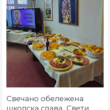
Свечано обележена
школска слава, Свети