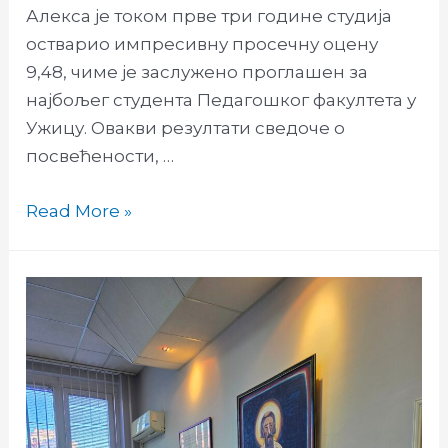
Алекса је током прве три године студија
остварио импресивну просечну оцену
9,48, чиме је заслужено проглашен за
најбољег студента Педагошког факултета у
Ужицу. ​Овакви резултати сведоче о
посвећености, …
Наши
Read More »
студенти
су
наш
понос!