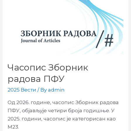
Часопис Зборник
радова ПФУ
2025 Вести
/ By
admin
Од 2026. године, часопис Зборник радова
ПФУ, објављује четири броја годишње. У
2025. години, часопис је категорисан као
М23.