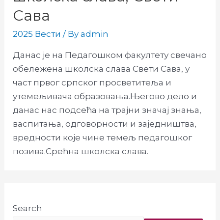
Сава
2025 Вести
/ By
admin
Данас је на Педагошком факултету свечано
обележена школска слава Свети Сава, у
част првог српског просветитеља и
утемељивача образовања.Његово дело и
данас нас подсећа на трајни значај знања,
васпитања, одговорности и заједништва,
вредности које чине темељ педагошког
позива.Срећна школска слава.
Search