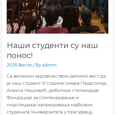
Наши студенти су наш
понос!
2025 Вести
/ By
admin
Са великим задовољством делимо вест да
је наш студент IV године смера Педагогија,
Алекса Нешовић, добитник стипендије
Фондације за стипендирање и
подстицање напредовања најбољих
студената Универзитета у Крагујевцу.​