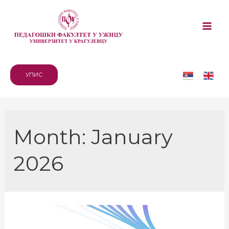
Skip
to
Mai
content
Me
УПИС
Month:
January
2026