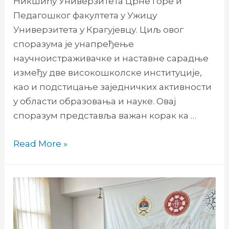
Никшићу Универзитета Црне Горе и
Педагошког факултета у Ужицу
Универзитета у Крагујевцу. Циљ овог
споразума је унапређење
научноистраживачке и наставне сарадње
између две високошколске институције,
као и подстицање заједничких активности
у области образовања и науке. Овај
споразум представља важан корак ка …
Потписан
Read More »
споразум
о
сарадњи