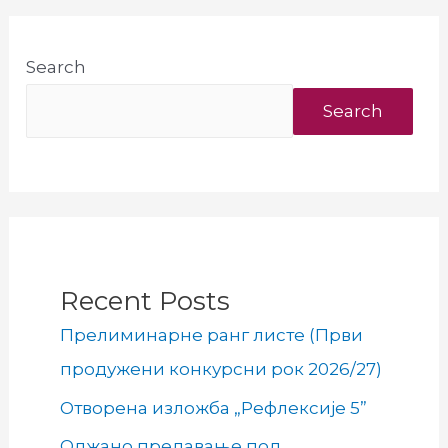
Ужицу
Универзитета
Search
у
Крагујевцу
Search
Recent Posts
Прелиминарне ранг листе (Први
продужени конкурсни рок 2026/27)
Отворена изложба „Рефлексије 5”
Оджано предавање под