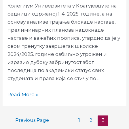
Колегијум Универзитета у Крагујевцу је на
седници одржаној 1. 4. 2025. године, а на
основу анализе трајања блокаде наставе,
прелиминарних планова надокнаде
наставе и важећих прописа, утврдио да је у
овом тренутку завршетак школске
2024/2025. године озбиљно угрожен и
изразио дубоку забринутост због
последица по академски статус свих
студената и права која се стичу по …
Обавештење
Read More »
за
студенте Педагошког
факултета
Posts
←
Previous Page
1
2
3
у
pagination