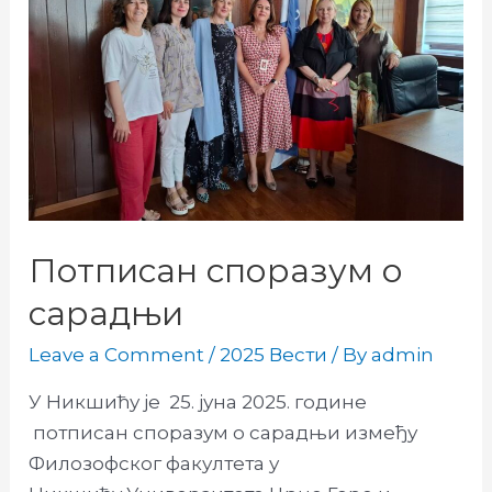
Потписан споразум о
сарадњи
Leave a Comment
/
2025 Вести
/ By
admin
У Никшићу је 25. јуна 2025. године
потписан споразум о сарадњи између
Филозофског факултета у