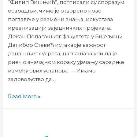
“Филип Вишњић”, потписали су споразум
осарадњи, чиме је отворено ново
поглавље у размени знања, искустава
иреализацији заједничких пројеката.
Декан Педагошког факултета у Бијељини
Далибор Стевић истакаоје важност
данашњег сусрета, наглашавајући да је
риеч о значајном кораку ујачању сарадње
између ових установа. – Имамо
задовољство да …
Потписан
Read More »
споразум
о
сарадњи
образовних