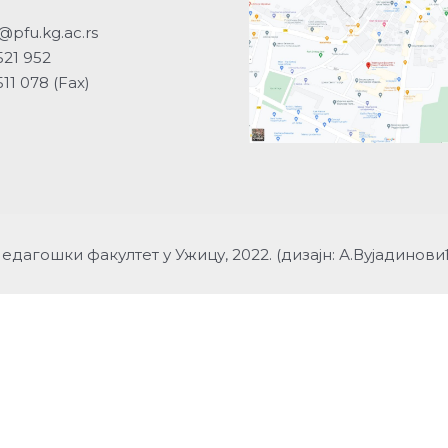
@pfu.kg.ac.rs
521 952
511 078 (Fax)
едагошки факултет у Ужицу, 2022. (дизајн: А.Вујадинови