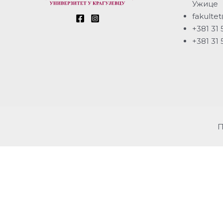
Ужице
fakultet
+381 31 
+381 31 
П