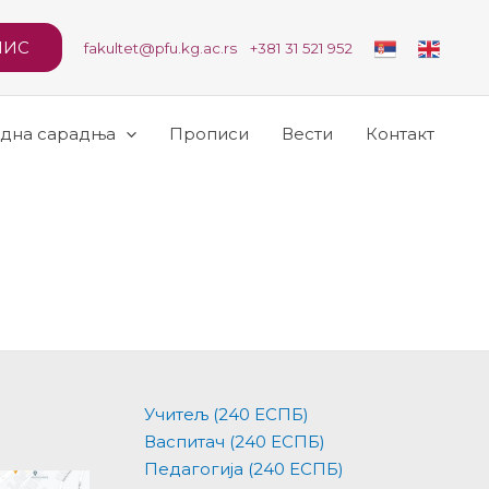
ПИС
fakultet@pfu.kg.ac.rs +381 31 521 952
дна сарадња
Прописи
Вести
Контакт
Учитељ (240 ЕСПБ)
Васпитач (240 ЕСПБ)
Педагогија (240 ЕСПБ)