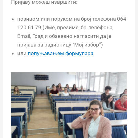
Пријаву можеш извршити:
позивом или поруком на број телефона 064
120 61 79 (Име, презиме, бр. телефона,
Email, Град и обавезно нагласити да је
пријава за радионицу “Мој избор”)
или
попуњавањем формулара