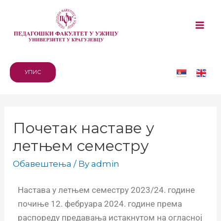
УПИС
Почетак наставе у
летњем семестру
Обавештења
/ By
admin
Настава у летњем семестру 2023/24. године
почиње 12. фебруара 2024. године према
распореду предавања истакнутом на огласној