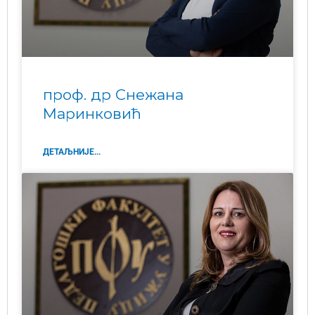
проф. др Снежана
Маринковић
ДЕТАЉНИЈЕ...