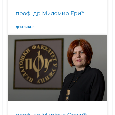
проф. др Миломир Ерић
ДЕТАЉНИЈЕ...
проф. др Мирјана Стакић