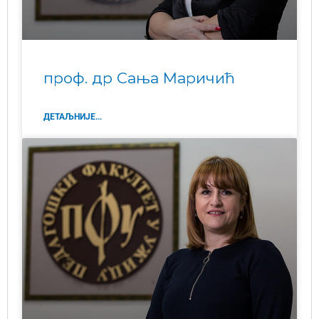
проф. др Сања Маричић
ДЕТАЉНИЈЕ...