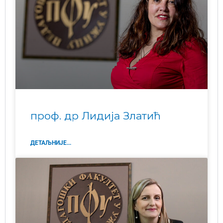
проф. др Лидија Златић
ДЕТАЉНИЈЕ...