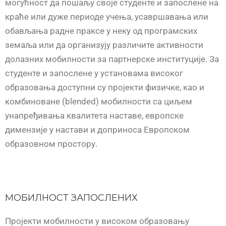
могућност да пошаљу своје студенте и запослене на
краће или дуже периоде учења, усавршавања или
обављања радне праксе у неку од програмских
земаља или да организују различите активности
долазних мобилности за партнерске институције. За
студенте и запослене у установама високог
образовања доступни су пројекти физичке, као и
комбиноване (blended) мобилности са циљем
унапређивања квалитета наставе, европске
димензије у настави и доприноса Европском
образовном простору.
МОБИЛНОСТ ЗАПОСЛЕНИХ
Пројекти мобилности у високом образовању