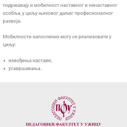
подржавају и мобилност наставног и ненаставног
особља, у циљу њиховог даљег професионалног
развоја.
Мобилности запослених могу се реализовати у
циљу:
извођења наставе;
усавршавања.