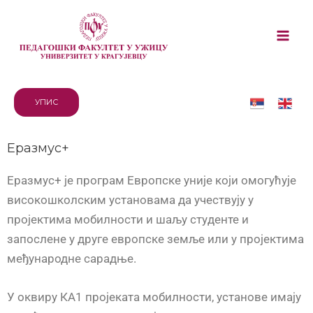
УПИС
Еразмус+
Еразмус+ је програм Европске уније који омогућује
високошколским установама да учествују у
пројектима мобилности и шаљу студенте и
запослене у друге европске земље или у пројектима
међународне сарадње.
У оквиру КА1 пројеката мобилности, установе имају