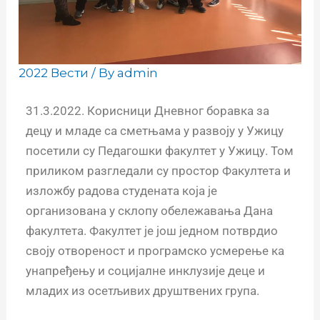
2022 Вести
/ By
admin
31.3.2022. Корисници Дневног боравка за
децу и младе са сметњама у развоју у Ужицу
посетили су Педагошки факултет у Ужицу. Том
приликом разгледали су простор Факултета и
изложбу радова студената која је
организована у склопу обележавања Дана
факултета. Факултет је још једном потврдио
своју отвореност и програмско усмерење ка
унапређењу и социјалне инклузије деце и
младих из осетљивих друштвених група.