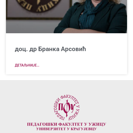
доц. др Бранка Арсовић
ДЕТАЉНИЈЕ…