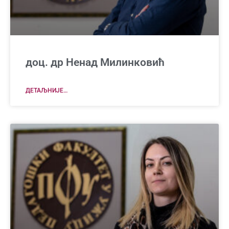
доц. др Ненад Милинковић
ДЕТАЉНИЈЕ…