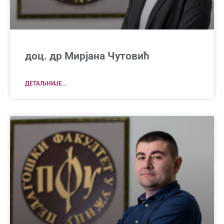
доц. др Мирјана Чутовић
ДЕТАЉНИЈЕ…