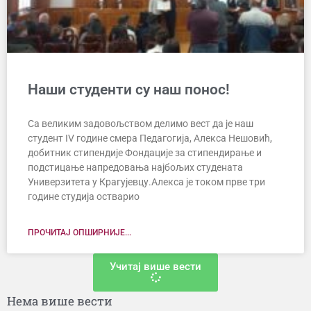
Наши студенти су наш понос!
Са великим задовољством делимо вест да је наш
студент IV године смера Педагогија, Алекса Нешовић,
добитник стипендије Фондације за стипендирање и
подстицање напредовања најбољих студената
Универзитета у Крагујевцу.​Алекса је током прве три
године студија остварио
ПРОЧИТАЈ ОПШИРНИЈЕ...
Учитај више вести
Нема више вести