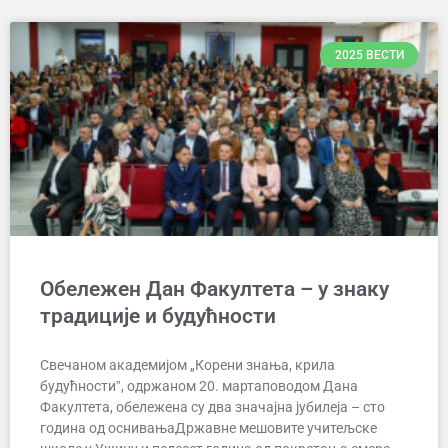
2025 ВЕСТИ
Обележен Дан Факултета – у знаку
традиције и будућности
Свечаном академијом „Корени знања, крила
будућностиˮ, одржаном 20. мартаповодом Дана
Факултета, обележена су два значајна јубилеја – сто
година од оснивањаДржавне мешовите учитељске