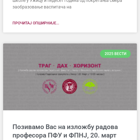
школе у Ужицу и педесет година од покретања смера
заобразовање васпитача на
ПРОЧИТАЈ ОПШИРНИЈЕ...
2025 ВЕСТИ
Позивамо Вас на изложбу радова
професора ПФУ и ФПНЈ, 20. март