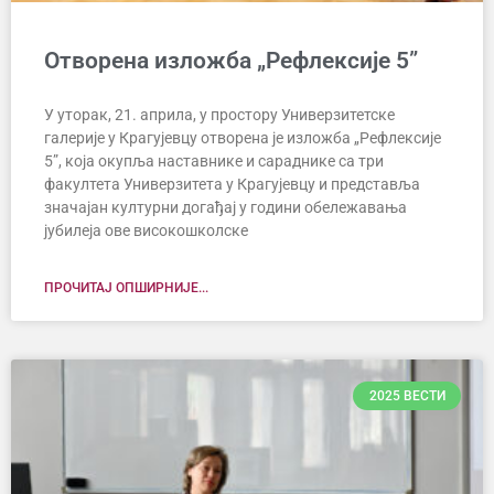
Отворена изложба „Рефлексије 5”
У уторак, 21. априла, у простору Универзитетске
галерије у Крагујевцу отворена је изложба „Рефлексије
5”, која окупља наставнике и сараднике са три
факултета Универзитета у Крагујевцу и представља
значајан културни догађај у години обележавања
јубилеја ове високошколске
ПРОЧИТАЈ ОПШИРНИЈЕ...
2025 ВЕСТИ